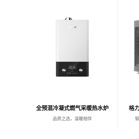
全预混冷凝式燃气采暖热水炉
格
了解更多
品质之选，温暖相伴