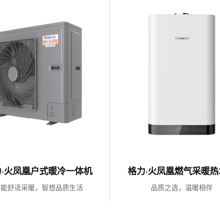
力·火凤凰户式暖冷一体机
格力·火凤凰燃气采暖热
了解更多
了解更多
智能舒适采暖，智想品质生活
品质之选，温暖相伴