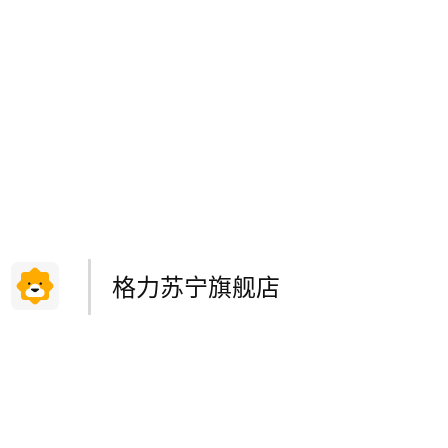
格力苏宁旗舰店