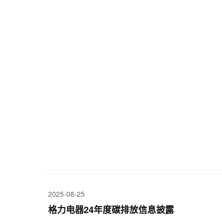
2025-08-25
格力电器24年度碳排放信息披露