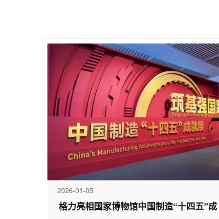
2026-01-05
格力亮相国家博物馆中国制造“十四五”成