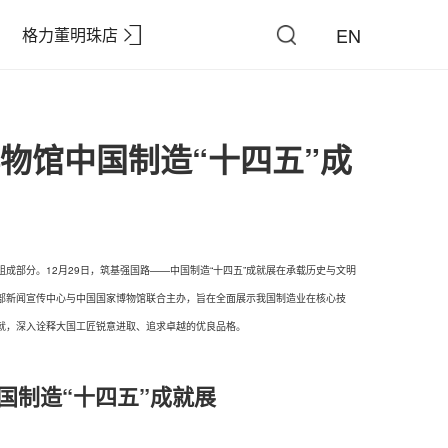
EN
格力董明珠店
物馆中国制造“十四五”成
成部分。12月29日，筑基强国路——中国制造“十四五”成就展在承载历史与文明
部新闻宣传中心与中国国家博物馆联合主办，旨在全面展示我国制造业在核心技
就，深入诠释大国工匠锐意进取、追求卓越的优良品格。
国制造“十四五”成就展