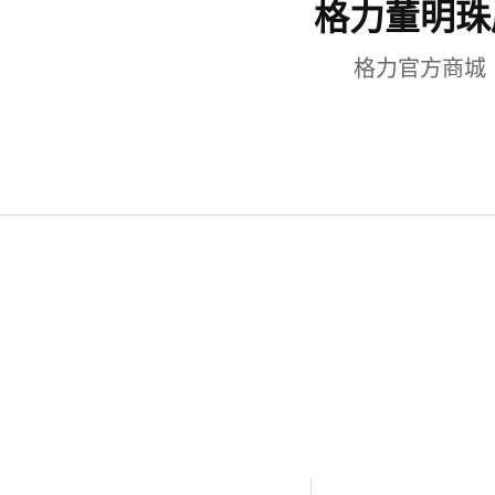
格力董明珠
格力官方商城