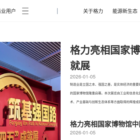
|
商业用户
关于格力
能源新生态
格力亮相国家博
就展
2026-01-05
制造业是立国之本、强国之基，是实体经济的重要组
的国家博物馆隆重启幕。本次展览由工业和信息化
术、产业基础与创新生态体系等方面取得的辉煌成
格力亮相国家博物馆中
2026-01-05