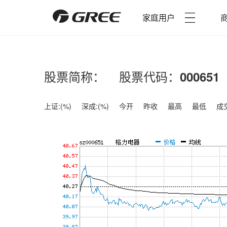
家庭用户
股票简称：
股票代码：
000651
上证:
(
%)
深成:
(
%)
今开
昨收
最高
最低
成