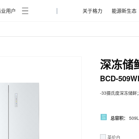
|
商业用户
关于格力
能源新生态
深冻储
BCD-509W
-33摄氏度深冻储
总容积：
509L
英伦白