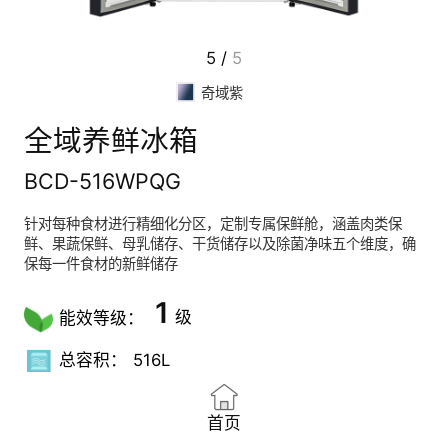
5
/
5
奇域紫
全域养鲜冰箱
BCD-516WPQG
针对每种食材进行精细化分区，定制专属保鲜舱，涵盖肉类保
鲜、果蔬保鲜、母乳储存、干货储存以及除菌净味五个维度，确
保每一件食材的新鲜储存
1
级
能效等级：
总容积：
516L
首页
-5℃细
-33℃
细胞微休
PLASM