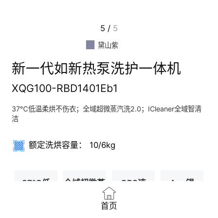
5
/
5
黛山紫
新一代如新热泵洗护一体机
XQG100-RBD1401Eb1
37℃低温柔烘不伤衣；全域超微蒸汽洗2.0；ICleaner全域智清
洁
额定洗烘容量：
10/6kg
37℃低
全域超微蒸
GRS速
Ag+银
温烘干
汽洗2.0
烘系统
离子除菌
首页