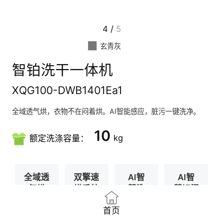
4
/
5
玄青灰
智铂洗干一体机
XQG100-DWB1401Ea1
全域透气烘，衣物不在闷着烘。AI智能感应，脏污一键洗净。
10
kg
额定洗涤容量：
全域透
双擎速
AI智
AI智
气烘
烘系统
慧洗
慧识污
首页