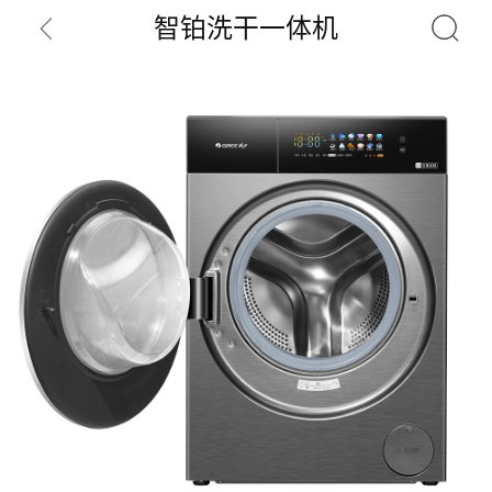
智铂洗干一体机