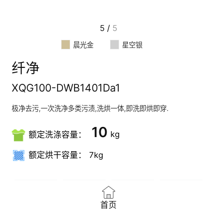
5
/
5
晨光金
星空银
纤净
XQG100-DWB1401Da1
极净去污,一次洗净多类污渍,洗烘一体,即洗即烘即穿.
10
kg
额定洗涤容量：
额定烘干容量：
7kg
极净
除螨
清新
智能
洗
洗
护理
烘衣
首页