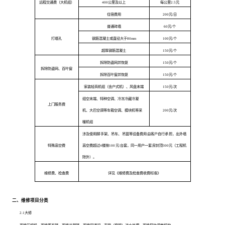
远程交通费（大机组）
400公里及以上
每公里2.5元
住宿费用
200元/日
普通砖墙
60元/个
打墙孔
钢筋混凝土或直径大于80mm
100元/个
超厚钢筋混凝土
150元/个
拆除防盗网并恢复
150元/个
拆除防盗网、百叶窗
拆除百叶窗并恢复
150元/个
家装轻商机组（含户式机）、风盘末端
150
元/次
组空末端、特种空调、冷冻冷藏冷凝
上门服务费
机、
大巴空调等车载空调、
模块机等采
200
元/次
暖机组
涉及使用脚手架、吊车、吊篮等设备费用由客户自行承担，出外墙
特殊高空费
高空费超过4楼按100元
/台套，
同一用户一套房
封顶300元（工程机
除外）。
维修费、检查费
详见《维修费及检查费收费标准》
二、维修项目分类
2.1
大修