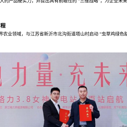
大的产品硬实力
，
并
提出具有前瞻性的 “三维战略”，为企业未
征程
业领域，与江苏省新沂市北沟街道塔山村启动 “虫草鸡绿色助农项