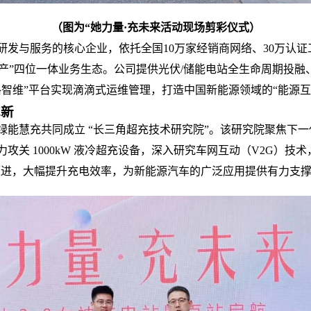
（
图为“她力量·充未来活动现场剪彩仪式）
研发与服务的核心企业，依托全国10万家经销商网络、30万认
资产”四位一体业务生态。公司提供光伏/储能电站全生命周期投
格智维”平台实现滴滴式运维管理，打造中国新能源领域的“能源
革新
绿能慧充共同成立 “长三角超充技术研究院”。该研究院聚焦下
关 1000kW 液冷超充设备，深入研究车网互动（V2G）技
迈进
，
大幅提升充电效率，为新能源汽车的广泛应用提供有力支